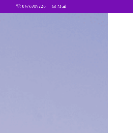
0478909226
Mail