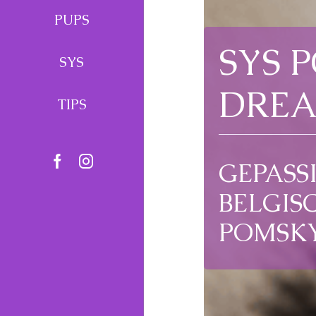
PUPS
SYS 
SYS
DRE
TIPS
GEPASS
BELGIS
POMSK