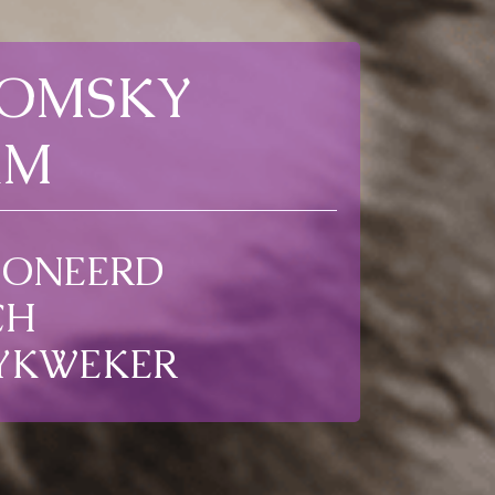
POMSKY
AM
IONEERD
CH
YKWEKER